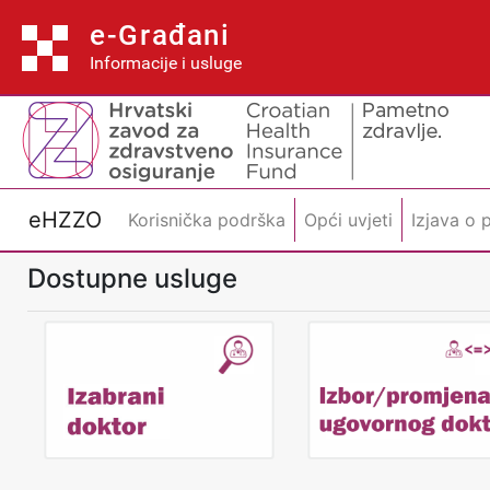
e-Građani
Informacije i usluge
eHZZO
Korisnička podrška
Opći uvjeti
Izjava o 
Dostupne usluge